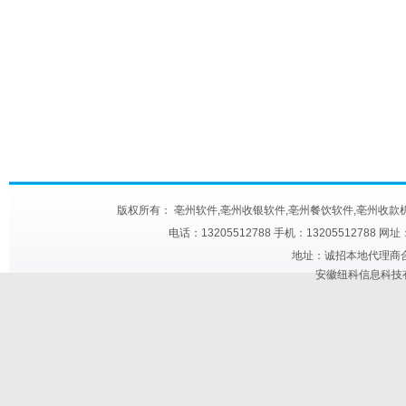
版权所有： 亳州软件,亳州收银软件,亳州餐饮软件,亳州收款机,亳州快餐触屏机
电话：13205512788 手机：13205512788 网
地址：诚招本地代理商合作 
安徽纽科信息科技